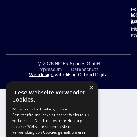
L
S
M
W
In
&
M
Li
F
© 2026 NICER Spaces GmbH
Impressum
Datenschutz
Webdesign
with ️️❤️ by Ostend Digital
×
Diese Webseite verwendet
Cookies.
Wir verwenden Cookies, um die
Benutzerfreundlichkeit unserer Website zu
verbessern. Durch die weitere Nutzung
unserer Webseite stimmen Sie der
Verwendung von Cookies gemäß unserer