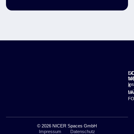
L
S
M
W
In
&
M
Li
F
© 2026 NICER Spaces GmbH
Impressum
Datenschutz