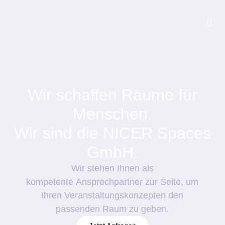
Blog
Jet
Wir schaffen Räume für
Menschen.
Wir sind die NICER Spaces
GmbH.
Wir stehen Ihnen als
kompetente Ansprechpartner zur Seite, um
Ihren Veranstaltungskonzepten den
passenden Raum zu geben.